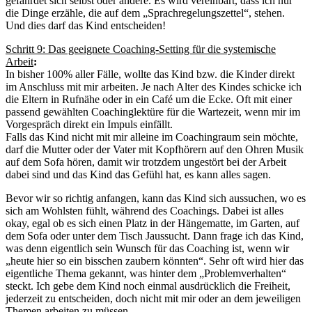
gefährdet sich selbst oder andere. Es wird vereinbart, dass ich nur
die Dinge erzähle, die auf dem „Sprachregelungszettel“, stehen.
Und dies darf das Kind entscheiden!
Schritt 9: Das geeignete Coaching-Setting für die systemische
Arbeit
:
In bisher 100% aller Fälle, wollte das Kind bzw. die Kinder direkt
im Anschluss mit mir arbeiten. Je nach Alter des Kindes schicke ich
die Eltern in Rufnähe oder in ein Café um die Ecke. Oft mit einer
passend gewählten Coachinglektüre für die Wartezeit, wenn mir im
Vorgespräch direkt ein Impuls einfällt.
Falls das Kind nicht mit mir alleine im Coachingraum sein möchte,
darf die Mutter oder der Vater mit Kopfhörern auf den Ohren Musik
auf dem Sofa hören, damit wir trotzdem ungestört bei der Arbeit
dabei sind und das Kind das Gefühl hat, es kann alles sagen.
Bevor wir so richtig anfangen, kann das Kind sich aussuchen, wo es
sich am Wohlsten fühlt, während des Coachings. Dabei ist alles
okay, egal ob es sich einen Platz in der Hängematte, im Garten, auf
dem Sofa oder unter dem Tisch Jaussucht. Dann frage ich das Kind,
was denn eigentlich sein Wunsch für das Coaching ist, wenn wir
„heute hier so ein bisschen zaubern könnten“. Sehr oft wird hier das
eigentliche Thema gekannt, was hinter dem „Problemverhalten“
steckt. Ich gebe dem Kind noch einmal ausdrücklich die Freiheit,
jederzeit zu entscheiden, doch nicht mit mir oder an dem jeweiligen
Themen arbeiten zu müssen.