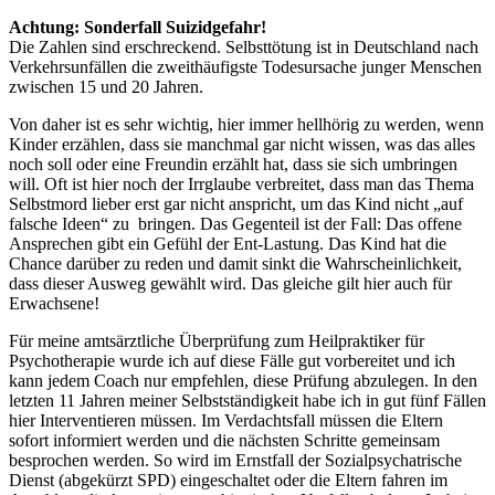
Achtung: Sonderfall Suizidgefahr!
Die Zahlen sind erschreckend. Selbsttötung ist in Deutschland nach
Verkehrsunfällen die zweithäufigste Todesursache junger Menschen
zwischen 15 und 20 Jahren.
Von daher ist es sehr wichtig, hier immer hellhörig zu werden, wenn
Kinder erzählen, dass sie manchmal gar nicht wissen, was das alles
noch soll oder eine Freundin erzählt hat, dass sie sich umbringen
will. Oft ist hier noch der Irrglaube verbreitet, dass man das Thema
Selbstmord lieber erst gar nicht anspricht, um das Kind nicht „auf
falsche Ideen“ zu bringen. Das Gegenteil ist der Fall: Das offene
Ansprechen gibt ein Gefühl der Ent-Lastung. Das Kind hat die
Chance darüber zu reden und damit sinkt die Wahrscheinlichkeit,
dass dieser Ausweg gewählt wird. Das gleiche gilt hier auch für
Erwachsene!
Für meine amtsärztliche Überprüfung zum Heilpraktiker für
Psychotherapie wurde ich auf diese Fälle gut vorbereitet und ich
kann jedem Coach nur empfehlen, diese Prüfung abzulegen. In den
letzten 11 Jahren meiner Selbstständigkeit habe ich in gut fünf Fällen
hier Interventieren müssen. Im Verdachtsfall müssen die Eltern
sofort informiert werden und die nächsten Schritte gemeinsam
besprochen werden. So wird im Ernstfall der Sozialpsychatrische
Dienst (abgekürzt SPD) eingeschaltet oder die Eltern fahren im