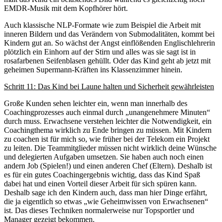
EMDR-Musik mit dem Kopfhörer hört.
Auch klassische NLP-Formate wie zum Beispiel die Arbeit mit
inneren Bildern und das Verändern von Submodalitäten, kommt bei
Kindern gut an. So wächst der Angst einflößenden Englischlehrerin
plötzlich ein Einhorn auf der Stirn und alles was sie sagt ist in
rosafarbenen Seifenblasen gehüllt. Oder das Kind geht ab jetzt mit
geheimen Supermann-Kräften ins Klassenzimmer hinein.
Schritt 11: Das Kind bei Laune halten und Sicherheit gewährleisten
Große Kunden sehen leichter ein, wenn man innerhalb des
Coachingprozesses auch einmal durch „unangenehmere Minuten“
durch muss. Erwachsene verstehen leichter die Notwendigkeit, ein
Coachingthema wirklich zu Ende bringen zu müssen. Mit Kindern
zu coachen ist für mich so, wie früher bei der Telekom ein Projekt
zu leiten. Die Teammitglieder müssen nicht wirklich deine Wünsche
und delegierten Aufgaben umsetzen. Sie haben auch noch einen
andern Job (Spielen!) und einen anderen Chef (Eltern). Deshalb ist
es für ein gutes Coachingergebnis wichtig, dass das Kind Spaß
dabei hat und einen Vorteil dieser Arbeit für sich spüren kann.
Deshalb sage ich den Kindern auch, dass man hier Dinge erfährt,
die ja eigentlich so etwas „wie Geheimwissen von Erwachsenen“
ist. Das dieses Techniken normalerweise nur Topsportler und
Manager gezeigt bekommen.