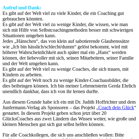
Aufruf und Dank:
Es gibt auf der Welt viel zu viele Kinder, die ein Coaching gut
gebrauchen könnten.
Es gibt auf der Welt viel zu wenige Kinder, die wissen, wie man
sich mit Hilfe von Selbstcoachingmethoden besser mit schwierigen
Situationen umgehen kann.
Jedes „Hänschen“, das von klein auf sabotierende Glaubenssätze
wie „Ich bin hässlich/schlecht/dumm“ gelöst bekommt, wird mit
höherer Wahrscheinlichkeit auch später mal ein „Hans“ werden
können, der liebevoller mit sich, seinen Mitarbeitern, seiner Familie
und der Welt umgehen kann.
Es gibt auf der Welt viel zu wenige Coaches, die sich trauen, mit
Kindern zu arbeiten.
Es gibt auf der Welt noch zu wenige Kinder-Coachausbilder, die
dies beibringen können. Ich bin meiner Lehrmeisterin Gerda Ehrlich
unendlich dankbar, dass ich von ihr lernen durfte.
Aus diesem Grunde habe ich ein mit Dr. Judith Hoffrichter und dem
Junfermann-Verlag als Sponsoren – das Projekt „
Coach dein Glück
“
gestartet. In diesem Projekt geben schon jetzt über 20
GlücksCoaches aus zwei Ländern das Wissen weiter, wie große und
kleinen Menschen gut sich gut selbst helfen können.
Für alle Coachkollegen, die sich uns anschließen wollen: Bitte