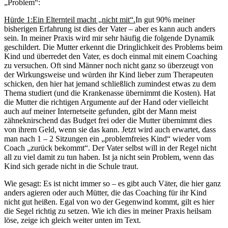
„Problem“:
Hürde 1:
Ein Elternteil macht „nicht mit“.
In gut 90% meiner
bisherigen Erfahrung ist dies der Vater – aber es kann auch anders
sein. In meiner Praxis wird mir sehr häufig die folgende Dynamik
geschildert. Die Mutter erkennt die Dringlichkeit des Problems beim
Kind und überredet den Vater, es doch einmal mit einem Coaching
zu versuchen. Oft sind Männer noch nicht ganz so überzeugt von
der Wirkungsweise und würden ihr Kind lieber zum Therapeuten
schicken, den hier hat jemand schließlich zumindest etwas zu dem
Thema studiert (und die Krankenasse übernimmt die Kosten). Hat
die Mutter die richtigen Argumente auf der Hand oder vielleicht
auch auf meiner Internetseite gefunden, gibt der Mann meist
zähneknirschend das Budget frei oder die Mutter übernimmt dies
von ihrem Geld, wenn sie das kann. Jetzt wird auch erwartet, dass
man nach 1 – 2 Sitzungen ein „problemfreies Kind“ wieder vom
Coach „zurück bekommt“. Der Vater selbst will in der Regel nicht
all zu viel damit zu tun haben. Ist ja nicht sein Problem, wenn das
Kind sich gerade nicht in die Schule traut.
Wie gesagt: Es ist nicht immer so – es gibt auch Väter, die hier ganz
anders agieren oder auch Mütter, die das Coaching für ihr Kind
nicht gut heißen. Egal von wo der Gegenwind kommt, gilt es hier
die Segel richtig zu setzen. Wie ich dies in meiner Praxis heilsam
löse, zeige ich gleich weiter unten im Text.