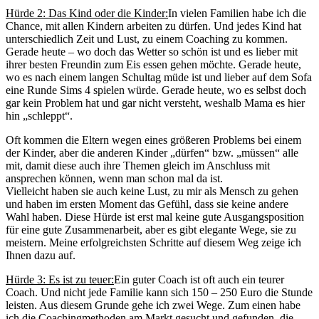
Hürde 2: Das Kind oder die Kinder:
In vielen Familien habe ich die
Chance, mit allen Kindern arbeiten zu dürfen. Und jedes Kind hat
unterschiedlich Zeit und Lust, zu einem Coaching zu kommen.
Gerade heute – wo doch das Wetter so schön ist und es lieber mit
ihrer besten Freundin zum Eis essen gehen möchte. Gerade heute,
wo es nach einem langen Schultag müde ist und lieber auf dem Sofa
eine Runde Sims 4 spielen würde. Gerade heute, wo es selbst doch
gar kein Problem hat und gar nicht versteht, weshalb Mama es hier
hin „schleppt“.
Oft kommen die Eltern wegen eines größeren Problems bei einem
der Kinder, aber die anderen Kinder „dürfen“ bzw. „müssen“ alle
mit, damit diese auch ihre Themen gleich im Anschluss mit
ansprechen können, wenn man schon mal da ist.
Vielleicht haben sie auch keine Lust, zu mir als Mensch zu gehen
und haben im ersten Moment das Gefühl, dass sie keine andere
Wahl haben. Diese Hürde ist erst mal keine gute Ausgangsposition
für eine gute Zusammenarbeit, aber es gibt elegante Wege, sie zu
meistern. Meine erfolgreichsten Schritte auf diesem Weg zeige ich
Ihnen dazu auf.
Hürde 3: Es ist zu teuer:
Ein guter Coach ist oft auch ein teurer
Coach. Und nicht jede Familie kann sich 150 – 250 Euro die Stunde
leisten. Aus diesem Grunde gehe ich zwei Wege. Zum einen habe
ich die Coachingmethoden am Markt gesucht und gefunden, die