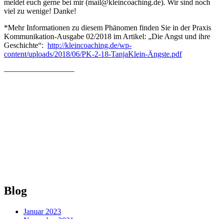
meldet euch gerne bei mir (mail@kleincoaching.de). Wir sind noch
viel zu wenige! Danke!
*Mehr Informationen zu diesem Phänomen finden Sie in der Praxis
Kommunikation-Ausgabe 02/2018 im Artikel: „Die Angst und ihre
Geschichte“:
http://kleincoaching.de/wp-
content/uploads/2018/06/PK-2-18-TanjaKlein-Ängste.pdf
—————————
Skip
Blog
back
to
Januar 2023
main