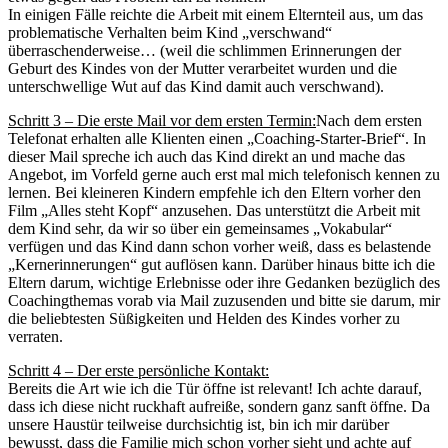
In einigen Fälle reichte die Arbeit mit einem Elternteil aus, um das
problematische Verhalten beim Kind „verschwand“
überraschenderweise… (weil die schlimmen Erinnerungen der
Geburt des Kindes von der Mutter verarbeitet wurden und die
unterschwellige Wut auf das Kind damit auch verschwand).
Schritt 3 – Die erste Mail vor dem ersten Termin:
Nach dem ersten
Telefonat erhalten alle Klienten einen „Coaching-Starter-Brief“. In
dieser Mail spreche ich auch das Kind direkt an und mache das
Angebot, im Vorfeld gerne auch erst mal mich telefonisch kennen zu
lernen. Bei kleineren Kindern empfehle ich den Eltern vorher den
Film „Alles steht Kopf“ anzusehen. Das unterstützt die Arbeit mit
dem Kind sehr, da wir so über ein gemeinsames „Vokabular“
verfügen und das Kind dann schon vorher weiß, dass es belastende
„Kernerinnerungen“ gut auflösen kann. Darüber hinaus bitte ich die
Eltern darum, wichtige Erlebnisse oder ihre Gedanken bezüglich des
Coachingthemas vorab via Mail zuzusenden und bitte sie darum, mir
die beliebtesten Süßigkeiten und Helden des Kindes vorher zu
verraten.
Schritt 4 – Der erste persönliche Kontakt:
Bereits die Art wie ich die Tür öffne ist relevant! Ich achte darauf,
dass ich diese nicht ruckhaft aufreiße, sondern ganz sanft öffne. Da
unsere Haustür teilweise durchsichtig ist, bin ich mir darüber
bewusst, dass die Familie mich schon vorher sieht und achte auf