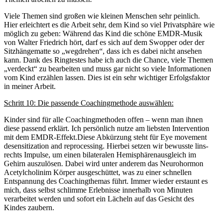
Viele Themen sind großen wie kleinen Menschen sehr peinlich.
Hier erleichtert es die Arbeit sehr, dem Kind so viel Privatsphäre wie
möglich zu geben: Während das Kind die schöne EMDR-Musik
von Walter Friedrich hört, darf es sich auf dem Swopper oder der
Sitzhängematte so „wegdrehen“, dass ich es dabei nicht ansehen
kann. Dank des Ringtestes habe ich auch die Chance, viele Themen
„verdeckt“ zu bearbeiten und muss gar nicht so viele Informationen
vom Kind erzählen lassen. Dies ist ein sehr wichtiger Erfolgsfaktor
in meiner Arbeit.
Schritt 10: Die passende Coachingmethode auswählen:
Kinder sind für alle Coachingmethoden offen – wenn man ihnen
diese passend erklärt. Ich persönlich nutze am liebsten Intervention
mit dem EMDR-Effekt.Diese Abkürzung steht für Eye movement
desensitization and reprocessing. Hierbei setzen wir bewusste lins-
rechts Impulse, um einen bilateralen Hemisphärenausgleich im
Gehirn auszulösen. Dabei wird unter anderem das Neurohormon
Acetylcholinim Körper ausgeschüttet, was zu einer schnellen
Entspannung des Coachingthemas führt. Immer wieder erstaunt es
mich, dass selbst schlimme Erlebnisse innerhalb von Minuten
verarbeitet werden und sofort ein Lächeln auf das Gesicht des
Kindes zaubern.