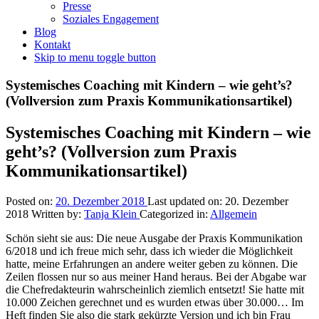
Presse
Soziales Engagement
Blog
Kontakt
Skip to menu toggle button
Introduction
Systemisches Coaching mit Kindern – wie geht’s?
(Vollversion zum Praxis Kommunikationsartikel)
Systemisches Coaching mit Kindern – wie
geht’s? (Vollversion zum Praxis
Kommunikationsartikel)
Posted on:
20. Dezember 2018
Last updated on:
20. Dezember
2018
Written by:
Tanja Klein
Categorized in:
Allgemein
Schön sieht sie aus: Die neue Ausgabe der Praxis Kommunikation
6/2018 und ich freue mich sehr, dass ich wieder die Möglichkeit
hatte, meine Erfahrungen an andere weiter geben zu können. Die
Zeilen flossen nur so aus meiner Hand heraus. Bei der Abgabe war
die Chefredakteurin wahrscheinlich ziemlich entsetzt! Sie hatte mit
10.000 Zeichen gerechnet und es wurden etwas über 30.000… Im
Heft finden Sie also die stark gekürzte Version und ich bin Frau