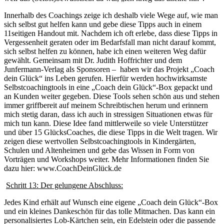
Innerhalb des Coachings zeige ich deshalb viele Wege auf, wie man
sich selbst gut helfen kann und gebe diese Tipps auch in einem
11seitigen Handout mit. Nachdem ich oft erlebe, dass diese Tipps in
Vergessenheit geraten oder im Bedarfsfall man nicht darauf kommt,
sich selbst helfen zu können, habe ich einen weiteren Weg dafür
gewählt. Gemeinsam mit Dr. Judith Hoffrichter und dem
Junfermann-Verlag als Sponsoren – haben wir das Projekt „Coach
dein Glück“ ins Leben gerufen. Hierfür werden hochwirksamste
Selbstcoachingtools in eine „Coach dein Glück“-Box gepackt und
an Kunden weiter gegeben. Diese Tools sehen schön aus und stehen
immer griffbereit auf meinem Schreibtischen herum und erinnern
mich stetig daran, dass ich auch in stressigen Situationen etwas für
mich tun kann. Diese Idee fand mittlerweile so viele Unterstützer
und über 15 GlücksCoaches, die diese Tipps in die Welt tragen. Wir
zeigen diese wertvollen Selbstcoachingtools in Kindergärten,
Schulen und Altenheimen und gebe das Wissen in Form von
Vorträgen und Workshops weiter. Mehr Informationen finden Sie
dazu hier: www.CoachDeinGlück.de
Schritt 13: Der gelungene Abschluss:
Jedes Kind erhält auf Wunsch eine eigene „Coach dein Glück“-Box
und ein kleines Dankeschön für das tolle Mitmachen. Das kann ein
personalisiertes Lob-Kärtchen sein, ein Edelstein oder die passende