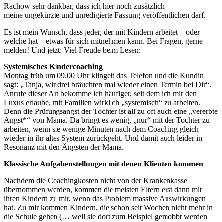
Rachow sehr dankbar, dass ich hier noch zusätzlich
meine ungekürzte und unredigierte Fassung veröffentlichen darf.
Es ist mein Wunsch, dass jeder, der mit Kindern arbeitet – oder
welche hat – etwas für sich mitnehmen kann. Bei Fragen, gerne
melden! Und jetzt: Viel Freude beim Lesen:
Systemisches Kindercoaching
Montag früh um 09.00 Uhr klingelt das Telefon und die Kundin
sagt: „Tanja, wir drei bräuchten mal wieder einen Termin bei Dir“.
Anrufe dieser Art bekomme ich häufiger, seit dem ich mir den
Luxus erlaube, mit Familien wirklich „systemisch“ zu arbeiten.
Denn die Prüfungsangst der Tochter ist all zu oft auch eine „vererbte
Angst*“ von Mama. Da bringt es wenig, „nur“ mit der Tochter zu
arbeiten, wenn sie wenige Minuten nach dem Coaching gleich
wieder in ihr altes System zurückgeht. Und damit auch leider in
Resonanz mit den Ängsten der Mama.
Klassische Aufgabenstellungen mit denen Klienten kommen
Nachdem die Coachingkosten nicht von der Krankenkasse
übernommen werden, kommen die meisten Eltern erst dann mit
ihren Kindern zu mir, wenn das Problem massive Auswirkungen
hat. Zu mir kommen Kindern, die schon seit Wochen nicht mehr in
die Schule gehen (… weil sie dort zum Beispiel gemobbt werden