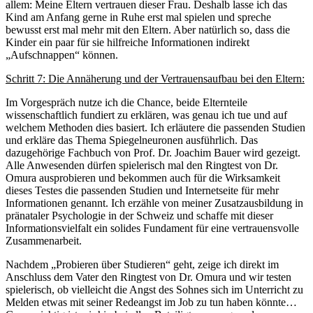
allem: Meine Eltern vertrauen dieser Frau. Deshalb lasse ich das
Kind am Anfang gerne in Ruhe erst mal spielen und spreche
bewusst erst mal mehr mit den Eltern. Aber natürlich so, dass die
Kinder ein paar für sie hilfreiche Informationen indirekt
„Aufschnappen“ können.
Schritt 7: Die Annäherung und der Vertrauensaufbau bei den Eltern:
Im Vorgespräch nutze ich die Chance, beide Elternteile
wissenschaftlich fundiert zu erklären, was genau ich tue und auf
welchem Methoden dies basiert. Ich erläutere die passenden Studien
und erkläre das Thema Spiegelneuronen ausführlich. Das
dazugehörige Fachbuch von Prof. Dr. Joachim Bauer wird gezeigt.
Alle Anwesenden dürfen spielerisch mal den Ringtest von Dr.
Omura ausprobieren und bekommen auch für die Wirksamkeit
dieses Testes die passenden Studien und Internetseite für mehr
Informationen genannt. Ich erzähle von meiner Zusatzausbildung in
pränataler Psychologie in der Schweiz und schaffe mit dieser
Informationsvielfalt ein solides Fundament für eine vertrauensvolle
Zusammenarbeit.
Nachdem „Probieren über Studieren“ geht, zeige ich direkt im
Anschluss dem Vater den Ringtest von Dr. Omura und wir testen
spielerisch, ob vielleicht die Angst des Sohnes sich im Unterricht zu
Melden etwas mit seiner Redeangst im Job zu tun haben könnte…