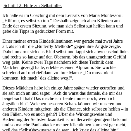
Schritt 12: Hilfe zur Selbsthilfe:
Ich halte es im Coaching mit dem Leitsatz von Maria Montessori:
„Hilf mir, es selbst zu tun.“ Deshalb zeige ich allen Klienten am
Ende der ersten Sitzung, wie man sich Selbst gut helfen kann und
gebe die Tipps in gedruckter Form mit.
Einer meiner ersten Kinderklientinnen war gerade mal zwei Jahre
alt, als ich ihr die „Butterfly-Methode“ gegen ihre Ängste zeigte.
Dabei umarmt sich das Kind selbst und tappt sich abwechselnd links
und rechts so lange auf den Oberarm, bis das unangenehme Gefühl
weg geht. Keine zwei Tage nachdem ich diese Technik dem
Mädchen gezeigt hatte, erlebte es einen Alptraum. Sie wachte
schreiend auf und rief dann zu ihrer Mama: „Du musst nicht
kommen, ich mach´ das alleine weg!“.
Dieses Mädchen habe ich einige Jahre später wieder getroffen und
sie sah mich an und sagte: „Ach du warst das damals, die mir das
beigebracht hat? Das mache ich heute immer noch, wenn ich
ängstlich bin“. Welchen besseren Schatz können wir unseren und
anderen Kindern mitgeben, als die Chance, sich selbst zu helfen – in
den Fällen, wo es auch geht?! Über die Wirkungsweise und
Bedeutung der Selbstwirksamkeit ist mittlerweile genügend bekannt
und so manche Panikattacke meiner Klientinnen kam erst gar nicht,
weil das (Selbst)bewusstsein da war, „ich krieg das alleine hin“.