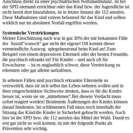
Anschluss direkt zu einer psychiatrischen Notfallambulanz. Ist bei
der SPD niemand erreichbar oder das Kind bzw. der Jugendliche ist
nicht bereit dort hinzufahren, ist in letzter Instanz die 112 anrufen.
Diese Maßnahmen sind extrem belastend für das Kind und sollten
wirklich nur im absoluten Notfall ergriffen werden.
Systemische Verstrickungen
Meiner Einschätzung nach war in gut 30% der mir bekannten Fälle
der Suizid“wunsch“ gar nicht der eigene! Oft kommt dieser
vermeindliche Ausweg spiegelneuronal beim Kind an! Zum
Beispiel von einem depressiven Elternteil oder der besten Freundin,
die psychisch erkrankt ist! Für Kinder – und auch oft für
Erwachsene – ist es unglaublich schwer, diese Verstrickung zu
erkennen oder gar alleine aufzulösen.
In seltenen Fällen sind psychisch erkrankte Elternteile so
verzweifelt, dass sie sich selbst das Leben nehmen wollen und in
ihrer eingeschränkten Sichtweise denken, dass es für die Kinder
besser ist, wenn sie sie „mitnehmen“.Bei diesem Verdacht muss
sofort reagiert werden! Bestimmte Äußerungen des Kindes können
darauf hindeuten. Im schlimmsten Fall muss noch innerhalb der
Sitzung das Kind/die Kinder in Sicherheit gebracht werden. Auch
hier ist der SPD bzw. die 112 anrufen das Mittel der Wahl. Damit es
erst gar nicht so weit kommt, ist mir der folgende Punkt als
Prävention sehr wichtig.