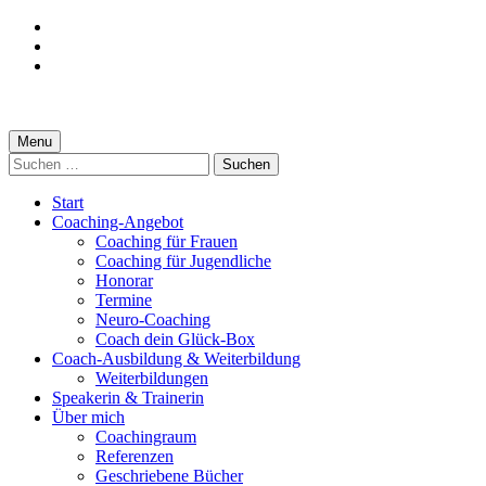
Skip
to
Skip
main
to
Skip
navigation
main
to
content
footer
Systemisches
Menu
Suchen
Coaching
nach:
mit
Start
Coaching-Angebot
Kindern
Coaching für Frauen
–
Coaching für Jugendliche
Honorar
wie
Termine
geht’s?
Neuro-Coaching
Coach dein Glück-Box
(Vollversion
Coach-Ausbildung & Weiterbildung
zum
Weiterbildungen
Speakerin & Trainerin
Praxis
Über mich
Kommunikationsartikel)
Coachingraum
Referenzen
Geschriebene Bücher