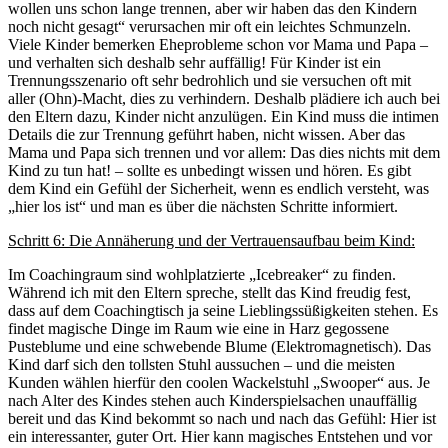
wollen uns schon lange trennen, aber wir haben das den Kindern
noch nicht gesagt“ verursachen mir oft ein leichtes Schmunzeln.
Viele Kinder bemerken Eheprobleme schon vor Mama und Papa –
und verhalten sich deshalb sehr auffällig! Für Kinder ist ein
Trennungsszenario oft sehr bedrohlich und sie versuchen oft mit
aller (Ohn)-Macht, dies zu verhindern. Deshalb plädiere ich auch bei
den Eltern dazu, Kinder nicht anzulügen. Ein Kind muss die intimen
Details die zur Trennung geführt haben, nicht wissen. Aber das
Mama und Papa sich trennen und vor allem: Das dies nichts mit dem
Kind zu tun hat! – sollte es unbedingt wissen und hören. Es gibt
dem Kind ein Gefühl der Sicherheit, wenn es endlich versteht, was
„hier los ist“ und man es über die nächsten Schritte informiert.
Schritt 6: Die Annäherung und der Vertrauensaufbau beim Kind:
Im Coachingraum sind wohlplatzierte „Icebreaker“ zu finden.
Während ich mit den Eltern spreche, stellt das Kind freudig fest,
dass auf dem Coachingtisch ja seine Lieblingssüßigkeiten stehen. Es
findet magische Dinge im Raum wie eine in Harz gegossene
Pusteblume und eine schwebende Blume (Elektromagnetisch). Das
Kind darf sich den tollsten Stuhl aussuchen – und die meisten
Kunden wählen hierfür den coolen Wackelstuhl „Swooper“ aus. Je
nach Alter des Kindes stehen auch Kinderspielsachen unauffällig
bereit und das Kind bekommt so nach und nach das Gefühl: Hier ist
ein interessanter, guter Ort. Hier kann magisches Entstehen und vor