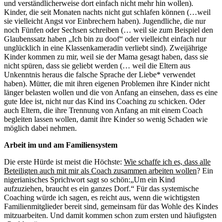
und verständlicherweise dort einfach nicht mehr hin wollen).
Kinder, die seit Monaten nachts nicht gut schlafen können (…weil
sie vielleicht Angst vor Einbrechern haben). Jugendliche, die nur
noch Fünfen oder Sechsen schreiben (… weil sie zum Beispiel den
Glaubenssatz haben „Ich bin zu doof“ oder vielleicht einfach nur
unglücklich in eine Klassenkameradin verliebt sind). Zweijährige
Kinder kommen zu mir, weil sie der Mama gesagt haben, dass sie
nicht spüren, dass sie geliebt werden (… weil die Eltern aus
Unkenntnis heraus die falsche Sprache der Liebe* verwendet
haben). Mütter, die mit ihren eigenen Problemen ihre Kinder nicht
länger belasten wollen und die von Anfang an einsehen, dass es eine
gute Idee ist, nicht nur das Kind ins Coaching zu schicken. Oder
auch Eltern, die ihre Trennung von Anfang an mit einem Coach
begleiten lassen wollen, damit ihre Kinder so wenig Schaden wie
möglich dabei nehmen.
Arbeit im und am Familiensystem
Die erste Hürde ist meist die Höchste:
Wie schaffe ich es, dass alle
Beteiligten auch mit mir als Coach zusammen arbeiten wollen
? Ein
nigerianisches Sprichwort sagt so schön:„Um ein Kind
aufzuziehen, braucht es ein ganzes Dorf.“ Für das systemische
Coaching würde ich sagen, es reicht aus, wenn die wichtigsten
Familienmitglieder bereit sind, gemeinsam für das Wohle des Kindes
mitzuarbeiten. Und damit kommen schon zum ersten und häufigsten