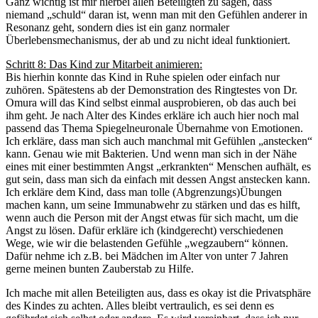
Ganz wichtig ist mir hierbei allen Beteiligten zu sagen, dass
niemand „schuld“ daran ist, wenn man mit den Gefühlen anderer in
Resonanz geht, sondern dies ist ein ganz normaler
Überlebensmechanismus, der ab und zu nicht ideal funktioniert.
Schritt 8: Das Kind zur Mitarbeit animieren:
Bis hierhin konnte das Kind in Ruhe spielen oder einfach nur
zuhören. Spätestens ab der Demonstration des Ringtestes von Dr.
Omura will das Kind selbst einmal ausprobieren, ob das auch bei
ihm geht. Je nach Alter des Kindes erkläre ich auch hier noch mal
passend das Thema Spiegelneuronale Übernahme von Emotionen.
Ich erkläre, dass man sich auch manchmal mit Gefühlen „anstecken“
kann. Genau wie mit Bakterien. Und wenn man sich in der Nähe
eines mit einer bestimmten Angst „erkrankten“ Menschen aufhält, es
gut sein, dass man sich da einfach mit dessen Angst anstecken kann.
Ich erkläre dem Kind, dass man tolle (Abgrenzungs)Übungen
machen kann, um seine Immunabwehr zu stärken und das es hilft,
wenn auch die Person mit der Angst etwas für sich macht, um die
Angst zu lösen. Dafür erkläre ich (kindgerecht) verschiedenen
Wege, wie wir die belastenden Gefühle „wegzaubern“ können.
Dafür nehme ich z.B. bei Mädchen im Alter von unter 7 Jahren
gerne meinen bunten Zauberstab zu Hilfe.
Ich mache mit allen Beteiligten aus, dass es okay ist die Privatsphäre
des Kindes zu achten. Alles bleibt vertraulich, es sei denn es