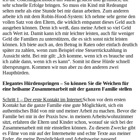
sehr schnelle Erfolge bringen. So muss ein Kind mit Redeangst
selten mehr als eine Stunde bei mir daran arbeiten. Zum anderen
arbeite ich mit dem Robin-Hood-System: Ich nehme sehr gerne den
vollen Satz von den Eltern, die wirklich entspannt dieses Geld auch
ausgeben können. Denn ich weiß, dass meine Arbeit so viel Geld
auch Wert ist. Damit kann ich mir leichter leisten, auch für weniger
Geld die Familien zu unterstützen, die es sich sonst nicht leisten
können. Ich biete auch an, den Betrag in Raten oder einfach deutlich
später zu zahlen, wenn zum Beispiel eine Steuerrückzahlung in
Aussicht steht. Bei mir gilt: „Ich komme, wenn ich es brauche und
ich zahle dann, wenn ich es kann“. Somit ist diese Hürde schnell
übersprungen. Kommen wir nun aber zu den anderen zwei
Haupthürden.
Elegantes Hürdenspringen – So können Sie die Weichen für
eine heilsame Zusammenarbeit mit der ganzen Familie stellen
Schritt 1 – Der erste Kontakt im Internet:
Schon vor dem ersten
Kontakt hat die ganze Familie eine gute Möglichkeit, sich ein
authentisches Bild von mir und meiner Arbeit zu machen. Bevor die
Familie bei mir in der Praxis bzw. in meinem Arbeits/wohnzimmer
sitzt, erfahren die Eltern und Kinder schon, worauf sie sich bei der
Zusammenarbeit mit mir einstellen können. Zu diesem Zwecke gibt
es Filme von mir auf der Internetseite und echte Texte aus meiner
Feder, die meine Persönlichkeit und Arbeitsweise passend