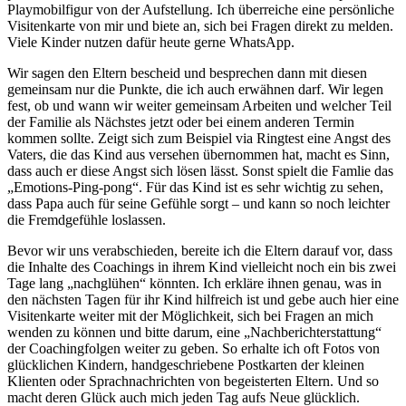
Playmobilfigur von der Aufstellung. Ich überreiche eine persönliche
Visitenkarte von mir und biete an, sich bei Fragen direkt zu melden.
Viele Kinder nutzen dafür heute gerne WhatsApp.
Wir sagen den Eltern bescheid und besprechen dann mit diesen
gemeinsam nur die Punkte, die ich auch erwähnen darf. Wir legen
fest, ob und wann wir weiter gemeinsam Arbeiten und welcher Teil
der Familie als Nächstes jetzt oder bei einem anderen Termin
kommen sollte. Zeigt sich zum Beispiel via Ringtest eine Angst des
Vaters, die das Kind aus versehen übernommen hat, macht es Sinn,
dass auch er diese Angst sich lösen lässt. Sonst spielt die Famlie das
„Emotions-Ping-pong“. Für das Kind ist es sehr wichtig zu sehen,
dass Papa auch für seine Gefühle sorgt – und kann so noch leichter
die Fremdgefühle loslassen.
Bevor wir uns verabschieden, bereite ich die Eltern darauf vor, dass
die Inhalte des Coachings in ihrem Kind vielleicht noch ein bis zwei
Tage lang „nachglühen“ könnten. Ich erkläre ihnen genau, was in
den nächsten Tagen für ihr Kind hilfreich ist und gebe auch hier eine
Visitenkarte weiter mit der Möglichkeit, sich bei Fragen an mich
wenden zu können und bitte darum, eine „Nachberichterstattung“
der Coachingfolgen weiter zu geben. So erhalte ich oft Fotos von
glücklichen Kindern, handgeschriebene Postkarten der kleinen
Klienten oder Sprachnachrichten von begeisterten Eltern. Und so
macht deren Glück auch mich jeden Tag aufs Neue glücklich.