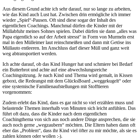
Aus diesem Grund achte ich sehr darauf, nur so lange zu arbeiten,
wie das Kind auch Lust hat. Zwischen drin ermögliche ich immer
wieder „Spiel“-Pausen. Oft sind diese sogar der Inhalt des
eigentlichen Coachings. Manchmal dürfen die Kinder mit der
Müllabfuhr meines Sohnes spielen. Dabei dürfen sie dann „alles was
Papa eigentlich so auf der Arbeit stresst“ in Form von Murmeln erst
mal in den Mülleimer laut reinschmeißen und dann mit Getöse ins
Müllauto entleeren. Im Anschluss darf dieser Müll und ganz weit
weg abtransportiert werden.
Ich achte darauf, ob das Kind Hunger hat und schmiere bei Bedarf
ein Butterbrot und achte auf eine abwechslungsreiche
Coachingsitzung. Je nach Kind und Thema wird gemalt, in Kissen
geboxt, die Redeangst mit dem GlücksBoard „weggekugelt“ oder
eine systemische Familienaufstellungen mit Stofftieren
vorgenommen:
Zudem erlebt das Kind, dass es gar nicht so viel erzählen muss und
belastende Themen innerhalb von Minuten sich leicht anfühlen. Das
führt oft dazu, dass die Kinder nach dem eigentlichen
Coachingthema von sich aus noch andere Dinge ansprechen, die sie
auch noch gerne „wegzaubern“ möchten. Die Eltern haben dann oft
eher das „Problem“, dass ihr Kind viel öfter zu mir möchte, als sie es
zahlen können oder wollen :-).