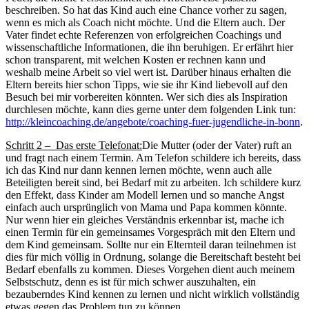
beschreiben. So hat das Kind auch eine Chance vorher zu sagen,
wenn es mich als Coach nicht möchte. Und die Eltern auch. Der
Vater findet echte Referenzen von erfolgreichen Coachings und
wissenschaftliche Informationen, die ihn beruhigen. Er erfährt hier
schon transparent, mit welchen Kosten er rechnen kann und
weshalb meine Arbeit so viel wert ist. Darüber hinaus erhalten die
Eltern bereits hier schon Tipps, wie sie ihr Kind liebevoll auf den
Besuch bei mir vorbereiten könnten. Wer sich dies als Inspiration
durchlesen möchte, kann dies gerne unter dem folgenden Link tun:
http://kleincoaching.de/angebote/coaching-fuer-jugendliche-in-bonn
.
Schritt 2 – Das erste Telefonat:
Die Mutter (oder der Vater) ruft an
und fragt nach einem Termin. Am Telefon schildere ich bereits, dass
ich das Kind nur dann kennen lernen möchte, wenn auch alle
Beteiligten bereit sind, bei Bedarf mit zu arbeiten. Ich schildere kurz
den Effekt, dass Kinder am Modell lernen und so manche Angst
einfach auch ursprünglich von Mama und Papa kommen könnte.
Nur wenn hier ein gleiches Verständnis erkennbar ist, mache ich
einen Termin für ein gemeinsames Vorgespräch mit den Eltern und
dem Kind gemeinsam. Sollte nur ein Elternteil daran teilnehmen ist
dies für mich völlig in Ordnung, solange die Bereitschaft besteht bei
Bedarf ebenfalls zu kommen. Dieses Vorgehen dient auch meinem
Selbstschutz, denn es ist für mich schwer auszuhalten, ein
bezauberndes Kind kennen zu lernen und nicht wirklich vollständig
etwas gegen das Problem tun zu können.