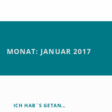
Januar 2017
Introduction
MONAT:
JANUAR 2017
M
ICH HAB´S GETAN…
O