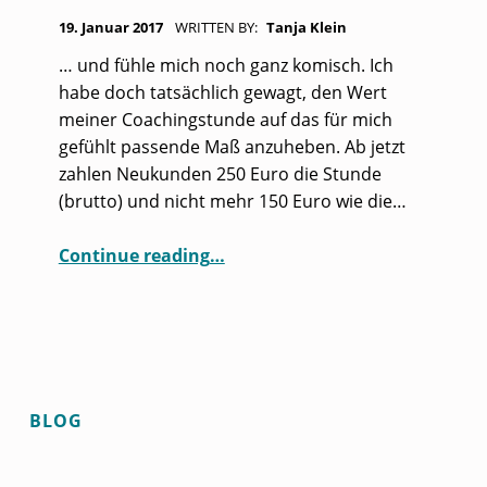
N
POSTED ON:
19. Januar 2017
WRITTEN BY:
Tanja Klein
A
… und fühle mich noch ganz komisch. Ich
T
habe doch tatsächlich gewagt, den Wert
:
meiner Coachingstunde auf das für mich
J
gefühlt passende Maß anzuheben. Ab jetzt
zahlen Neukunden 250 Euro die Stunde
A
(brutto) und nicht mehr 150 Euro wie die…
N
“Ich hab´s getan…”
U
Continue reading
…
A
R
2
0
BLOG
1
7