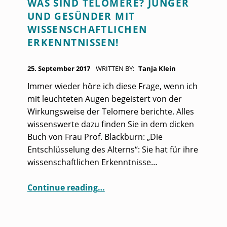
WAS SIND TELOMERE? JÜNGER
C
UND GESÜNDER MIT
H
WISSENSCHAFTLICHEN
L
ERKENNTNISSEN!
A
POSTED ON:
G
25. September 2017
WRITTEN BY:
Tanja Klein
W
Immer wieder höre ich diese Frage, wenn ich
mit leuchteten Augen begeistert von der
O
Wirkungsweise der Telomere berichte. Alles
R
wissenswerte dazu finden Sie in dem dicken
T
Buch von Frau Prof. Blackburn: „Die
:
Entschlüsselung des Alterns“: Sie hat für ihre
wissenschaftlichen Erkenntnisse…
T
E
“Was sind Telomere? Jünger und gesünder mit wissenschaftlichen Erkenntnissen!”
Continue reading
…
L
O