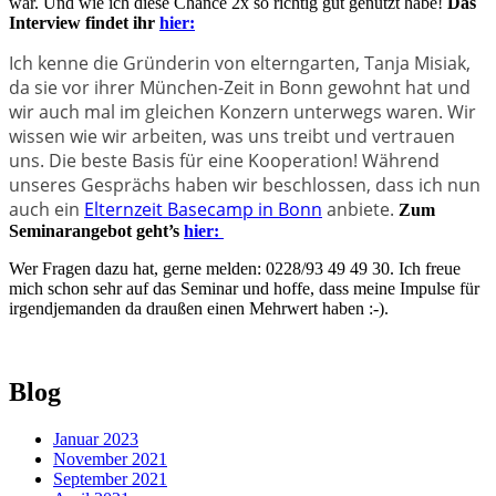
war. Und wie ich diese Chance 2x so richtig gut genutzt habe!
Das
Interview findet ihr
hier:
Ich kenne die Gründerin von elterngarten, Tanja Misiak,
da sie vor ihrer München-Zeit in Bonn gewohnt hat und
wir auch mal im gleichen Konzern unterwegs waren. Wir
wissen wie wir arbeiten, was uns treibt und vertrauen
uns. Die beste Basis für eine Kooperation! Während
unseres Gesprächs haben wir beschlossen, dass ich nun
auch ein
Elternzeit Basecamp in Bonn
anbiete.
Zum
Seminarangebot geht’s
hier:
Wer Fragen dazu hat, gerne melden: 0228/93 49 49 30. Ich freue
mich schon sehr auf das Seminar und hoffe, dass meine Impulse für
irgendjemanden da draußen einen Mehrwert haben :-).
Skip
Blog
back
to
Januar 2023
main
November 2021
navigation
September 2021