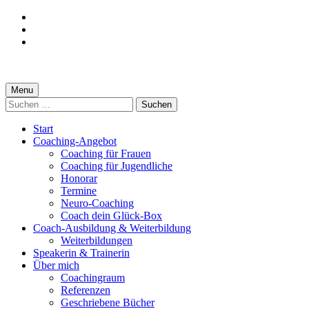
Skip
to
Skip
main
to
Skip
navigation
main
to
content
footer
Interview
Menu
Suchen
über
nach:
meine
Start
Coaching-Angebot
Elternzeit
Coaching für Frauen
Coaching für Jugendliche
Honorar
Termine
Neuro-Coaching
Coach dein Glück-Box
Coach-Ausbildung & Weiterbildung
Weiterbildungen
Speakerin & Trainerin
Über mich
Coachingraum
Referenzen
Geschriebene Bücher