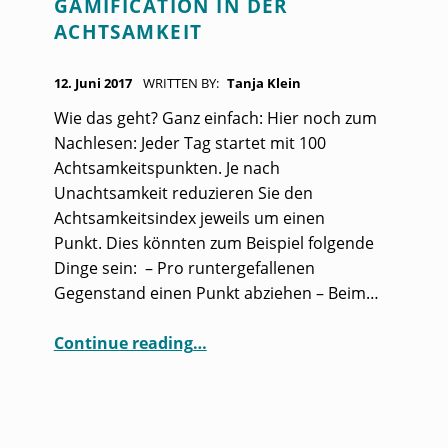
GAMIFICATION IN DER
C
ACHTSAMKEIT
H
L
POSTED ON:
12. Juni 2017
WRITTEN BY:
Tanja Klein
A
Wie das geht? Ganz einfach: Hier noch zum
G
Nachlesen: Jeder Tag startet mit 100
W
Achtsamkeitspunkten. Je nach
Unachtsamkeit reduzieren Sie den
O
Achtsamkeitsindex jeweils um einen
R
Punkt. Dies könnten zum Beispiel folgende
T
Dinge sein: – Pro runtergefallenen
Gegenstand einen Punkt abziehen – Beim…
:
A
“Gamification in der Achtsamkeit”
Continue reading
…
C
H
T