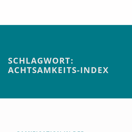
Achtsamkeits-Index
Introduction
SCHLAGWORT:
ACHTSAMKEITS-INDEX
S