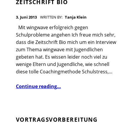
ZEITSCHRIFT BIO
T
O
POSTED ON:
3. Juni 2013
WRITTEN BY:
Tanja Klein
R
Mit wingwave erfolgreich gegen
:
Schulprobleme angehen Ich freue mich sehr,
T
dass die Zeitschrift Bio mich um ein Interview
zum Thema wingwave mit Jugendlichen
A
gebeten hat. Es wissen leider noch viel zu
N
wenige Eltern und Jugendliche, wie schnell
J
diese tolle Coachingmethode Schulstress,…
A
“Interview für die Zeitschrift Bio”
Continue reading
…
K
L
E
I
VORTRAGSVORBEREITUNG
N
POSTED ON: