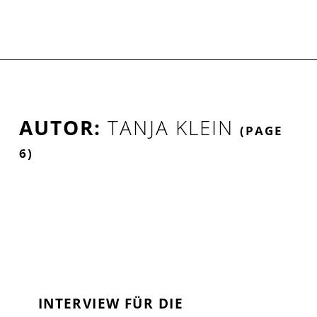
Tanja Klein – Seite 6
Introduction
AUTOR:
TANJA KLEIN
(PAGE
6)
A
INTERVIEW FÜR DIE
U