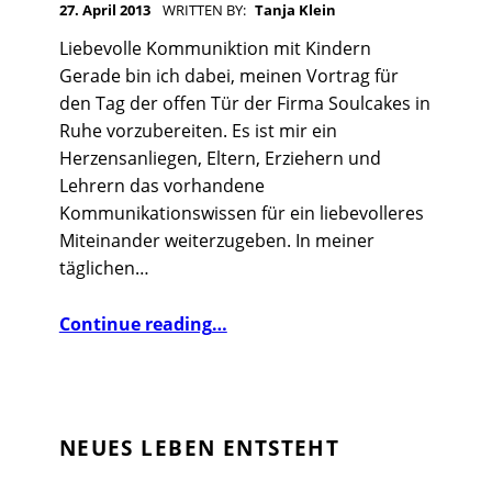
27. April 2013
WRITTEN BY:
Tanja Klein
(
Liebevolle Kommuniktion mit Kindern
P
Gerade bin ich dabei, meinen Vortrag für
A
den Tag der offen Tür der Firma Soulcakes in
Ruhe vorzubereiten. Es ist mir ein
G
Herzensanliegen, Eltern, Erziehern und
E
Lehrern das vorhandene
6
Kommunikationswissen für ein liebevolleres
)
Miteinander weiterzugeben. In meiner
täglichen…
“Vortragsvorbereitung”
Continue reading
…
NEUES LEBEN ENTSTEHT
POSTED ON: