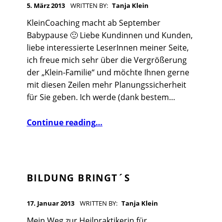
5. März 2013
WRITTEN BY:
Tanja Klein
KleinCoaching macht ab September
Babypause 🙂 Liebe Kundinnen und Kunden,
liebe interessierte LeserInnen meiner Seite,
ich freue mich sehr über die Vergrößerung
der „Klein-Familie“ und möchte Ihnen gerne
mit diesen Zeilen mehr Planungssicherheit
für Sie geben. Ich werde (dank bestem…
“Neues Leben entsteht”
Continue reading
…
BILDUNG BRINGT´S
POSTED ON:
17. Januar 2013
WRITTEN BY:
Tanja Klein
Mein Weg zur Heilpraktikerin für